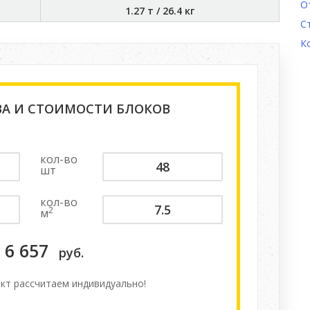
О
1.27 т
/
26.4 кг
С
К
ВА И СТОИМОСТИ БЛОКОВ
кол-во
шт
кол-во
2
м
6 657
руб.
кт расcчитаем индивидуально!