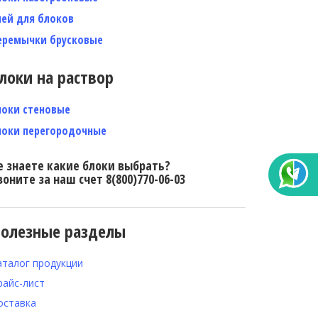
лей для блоков
еремычки брусковые
локи на раствор
локи стеновые
локи перегородочные
е знаете какие блоки выбрать?
воните за наш счет 8(800)770-06-03
олезные разделы
аталог продукции
райс-лист
оставка