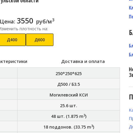
Тульской области
К
П
3550
3
Цена:
руб/м
Изменить плотность на:
Б
Д400
Д600
Б
Б
актеристики
Доставка и оплата
Н
250*250*625
З
Д500 / Б3.5
П
Могилевский КСИ
25.6
шт.
К
3
48
шт. (
1.875
m
)
П
3
Д
18
поддонов. (
33.75
m
)