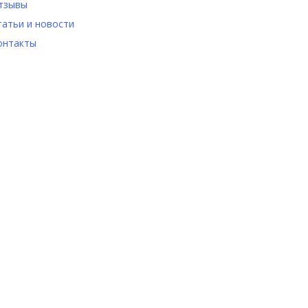
тзывы
татьи и новости
онтакты