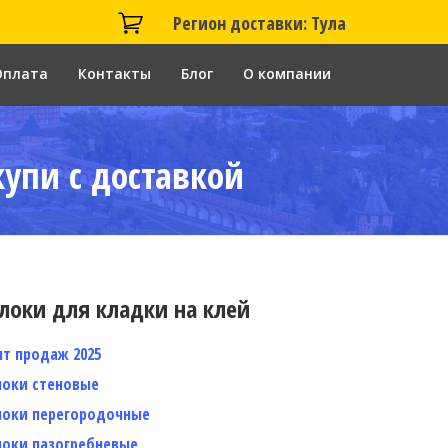
Регион доставки: Тула
Оплата
Контакты
Блог
О компании
купи с доставкой
локи для кладки на клей
ит продаж 2025
локи стеновые
локи перегородочные
локи пазогребневые