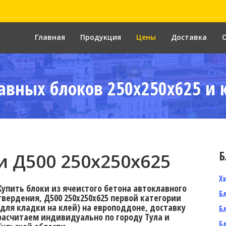
Главная
Продукция
Цены
Доставка
авных блоков 250x250x625 и 
Б
 Д500 250x250x625
Х
Купить блоки из ячеистого бетона автоклавного
Б
твердения, Д500 250x250x625 первой категории
(для кладки на клей) на европоддоне, доставку
Б
расчитаем индивидуально по городу Тула и
Б