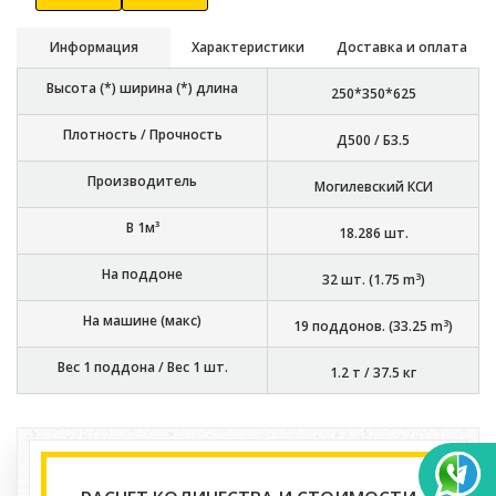
Информация
Характеристики
Доставка и оплата
Высота (*) ширина (*) длина
250*350*625
Плотность / Прочность
Д500 / Б3.5
Производитель
Могилевский КСИ
В 1м³
18.286
шт.
На поддоне
3
32
шт. (
1.75
m
)
На машине (макс)
3
19
поддонов. (
33.25
m
)
Вес 1 поддона / Вес 1 шт.
1.2 т
/
37.5 кг